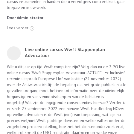
cursus instrumenten in handen die u vervolgens concreet kunt gaan
toepassen in uw werk.
Door Administrator
Lees verder
Live online cursus Wwft Stappenplan
Advocatuur
Wilt u dit jaar op tijd Wwft compliant zijn? Volg dan nu de 2 PO live
online cursus 'Wwft Stappenplan Advocatuur'. ACTUEEL => Inclusief
recente uitspraak Europese Hof van Justitie (22 november 2022)
over de Antiwitwasrichtlijn: de bepaling dat het grote publiek in alle
gevallen toegang moet hebben tot informatie over de uiteindelijk
begunstigden van vennootschappen van de lidstaten is
ongeldig! Wat zijn de ingrijpende consequenties hiervan? Verder is
er sinds 27 september 2022 een nieuwe Wwft Handleiding NOvA:
op welke advocaten is de Wwft (niet) van toepassing, wat zijn nu
precies wel/niet Wwft-plichtige diensten en welke vallen onder de
zogeheten procesvrijstelling, hoe ziet het cliëntenonderzoek eruit,
welke rol speelt de UBO-registratie daarbij en op welke wijze