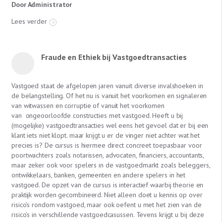
Door Administrator
Lees verder
Fraude en Ethiek bij Vastgoedtransacties
Vastgoed staat de afgelopen jaren vanuit diverse invalshoeken in
de belangstelling. Of het nu is vanuit het voorkomen en signaleren
van witwassen en corruptie of vanuit het voorkomen
van ongeoorloofde constructies met vastgoed. Heeft u bij
(mogelijke) vastgoedtransacties wel eens het gevoel dat er bij een
klant iets niet klopt. maar krijgt u er de vinger niet achter wat het
precies is? De cursus is hiermee direct concreet toepasbaar voor
poortwachters zoals notarissen, advocaten, financiers, accountants,
maar zeker ook voor spelers in de vastgoedmarkt zoals beleggers,
ontwikkelaars, banken, gemeenten en andere spelers in het
vastgoed. De opzet van de cursus is interactief waarbij theorie en
praktijk worden gecombineerd. Niet alleen doet u kennis op over
risico’s rondom vastgoed, maar ook oefent u met het zien van de
risico’s in verschillende vastgoedcasussen. Tevens krijgt u bij deze