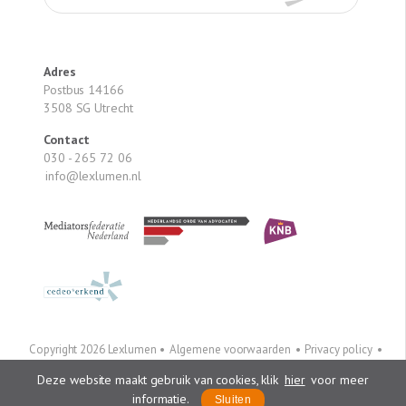
Adres
Postbus 14166
3508 SG Utrecht
Contact
030 - 265 72 06
info@lexlumen.nl
Copyright 2026 Lexlumen •
Algemene voorwaarden
•
Privacy policy
•
Colofon
Linkedin
•
Twitter
Deze website maakt gebruik van cookies, klik
hier
voor meer
informatie.
Sluiten