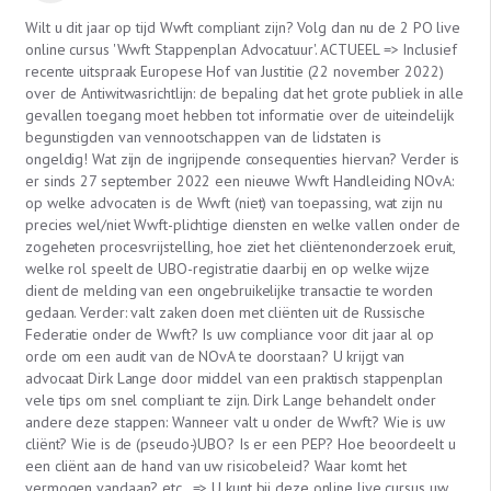
Wilt u dit jaar op tijd Wwft compliant zijn? Volg dan nu de 2 PO live
online cursus 'Wwft Stappenplan Advocatuur'. ACTUEEL => Inclusief
recente uitspraak Europese Hof van Justitie (22 november 2022)
over de Antiwitwasrichtlijn: de bepaling dat het grote publiek in alle
gevallen toegang moet hebben tot informatie over de uiteindelijk
begunstigden van vennootschappen van de lidstaten is
ongeldig! Wat zijn de ingrijpende consequenties hiervan? Verder is
er sinds 27 september 2022 een nieuwe Wwft Handleiding NOvA:
op welke advocaten is de Wwft (niet) van toepassing, wat zijn nu
precies wel/niet Wwft-plichtige diensten en welke vallen onder de
zogeheten procesvrijstelling, hoe ziet het cliëntenonderzoek eruit,
welke rol speelt de UBO-registratie daarbij en op welke wijze
dient de melding van een ongebruikelijke transactie te worden
gedaan. Verder: valt zaken doen met cliënten uit de Russische
Federatie onder de Wwft? Is uw compliance voor dit jaar al op
orde om een audit van de NOvA te doorstaan? U krijgt van
advocaat Dirk Lange door middel van een praktisch stappenplan
vele tips om snel compliant te zijn. Dirk Lange behandelt onder
andere deze stappen: Wanneer valt u onder de Wwft? Wie is uw
cliënt? Wie is de (pseudo-)UBO? Is er een PEP? Hoe beoordeelt u
een cliënt aan de hand van uw risicobeleid? Waar komt het
vermogen vandaan? etc. => U kunt bij deze online live cursus uw