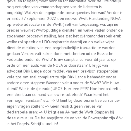
gevallen toegang moet hebben tot informatie over de uiteindelijk
begunstigden van vennootschappen van de lidstaten is
ongeldig! Wat zijn de ingrijpende consequenties hiervan? Verder is
er sinds 27 september 2022 een nieuwe Wwft Handleiding NOvA:
op welke advocaten is de Wwft (niet) van toepassing, wat zijn nu
precies wel/niet Wwft-plichtige diensten en welke vallen onder de
zogeheten procesvrijstelling, hoe ziet het cliëntenonderzoek eruit,
welke rol speelt de UBO-registratie daarbij en op welke wijze
dient de melding van een ongebruikelijke transactie te worden
gedaan. Verder: valt zaken doen met cliënten uit de Russische
Federatie onder de Wwft? Is uw compliance voor dit jaar al op
orde om een audit van de NOvA te doorstaan? U krijgt van
advocaat Dirk Lange door middel van een praktisch stappenplan
vele tips om snel compliant te zijn. Dirk Lange behandelt onder
andere deze stappen: Wanneer valt u onder de Wwft? Wie is uw
cliënt? Wie is de (pseudo-)UBO? Is er een PEP? Hoe beoordeelt u
een cliënt aan de hand van uw risicobeleid? Waar komt het
vermogen vandaan? etc. => U kunt bij deze online live cursus uw
eigen vragen stellen; => Geen reistijd, geen verlies van
declarabele uren; => U krijgt een A4 met de Wwft Stappen bij
deze cursus; => De belangrijkste delen van de Powerpoint zijn óók
in het Engels. Schrijf u snel in!