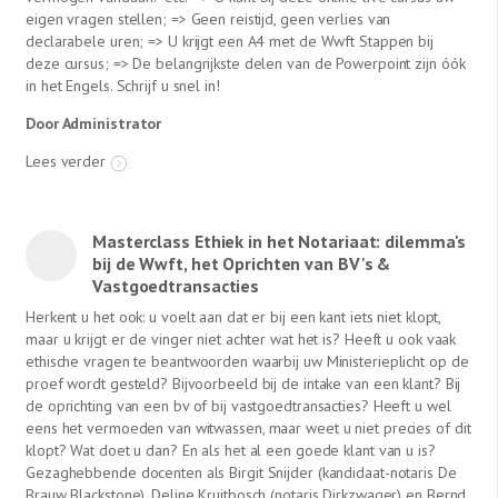
eigen vragen stellen; => Geen reistijd, geen verlies van
declarabele uren; => U krijgt een A4 met de Wwft Stappen bij
deze cursus; => De belangrijkste delen van de Powerpoint zijn óók
in het Engels. Schrijf u snel in!
Door Administrator
Lees verder
Masterclass Ethiek in het Notariaat: dilemma's
bij de Wwft, het Oprichten van BV's &
Vastgoedtransacties
Herkent u het ook: u voelt aan dat er bij een kant iets niet klopt,
maar u krijgt er de vinger niet achter wat het is? Heeft u ook vaak
ethische vragen te beantwoorden waarbij uw Ministerieplicht op de
proef wordt gesteld? Bijvoorbeeld bij de intake van een klant? Bij
de oprichting van een bv of bij vastgoedtransacties? Heeft u wel
eens het vermoeden van witwassen, maar weet u niet precies of dit
klopt? Wat doet u dan? En als het al een goede klant van u is?
Gezaghebbende docenten als Birgit Snijder (kandidaat-notaris De
Brauw Blackstone), Deline Kruitbosch (notaris Dirkzwager) en Bernd