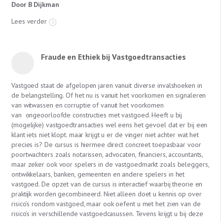
Door B Dijkman
Lees verder
Fraude en Ethiek bij Vastgoedtransacties
Vastgoed staat de afgelopen jaren vanuit diverse invalshoeken in
de belangstelling. Of het nu is vanuit het voorkomen en signaleren
van witwassen en corruptie of vanuit het voorkomen
van ongeoorloofde constructies met vastgoed. Heeft u bij
(mogelijke) vastgoedtransacties wel eens het gevoel dat er bij een
klant iets niet klopt. maar krijgt u er de vinger niet achter wat het
precies is? De cursus is hiermee direct concreet toepasbaar voor
poortwachters zoals notarissen, advocaten, financiers, accountants,
maar zeker ook voor spelers in de vastgoedmarkt zoals beleggers,
ontwikkelaars, banken, gemeenten en andere spelers in het
vastgoed. De opzet van de cursus is interactief waarbij theorie en
praktijk worden gecombineerd. Niet alleen doet u kennis op over
risico’s rondom vastgoed, maar ook oefent u met het zien van de
risico’s in verschillende vastgoedcasussen. Tevens krijgt u bij deze