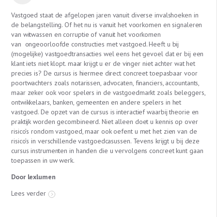
Vastgoed staat de afgelopen jaren vanuit diverse invalshoeken in
de belangstelling. Of het nu is vanuit het voorkomen en signaleren
van witwassen en corruptie of vanuit het voorkomen
van ongeoorloofde constructies met vastgoed. Heeft u bij
(mogelijke) vastgoedtransacties wel eens het gevoel dat er bij een
klant iets niet klopt. maar krijgt u er de vinger niet achter wat het
precies is? De cursus is hiermee direct concreet toepasbaar voor
poortwachters zoals notarissen, advocaten, financiers, accountants,
maar zeker ook voor spelers in de vastgoedmarkt zoals beleggers,
ontwikkelaars, banken, gemeenten en andere spelers in het
vastgoed. De opzet van de cursus is interactief waarbij theorie en
praktijk worden gecombineerd. Niet alleen doet u kennis op over
risico’s rondom vastgoed, maar ook oefent u met het zien van de
risico’s in verschillende vastgoedcasussen. Tevens krijgt u bij deze
cursus instrumenten in handen die u vervolgens concreet kunt gaan
toepassen in uw werk.
Door lexlumen
Lees verder