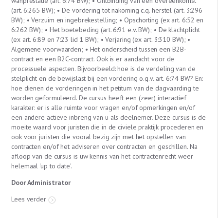
wanprestatie (art. 6:74 BW); • Ontbinding van een overeenkomst
(art. 6:265 BW); • De vordering tot nakoming c.q. herstel (art. 3:296
BW); • Verzuim en ingebrekestelling; • Opschorting (ex art. 6:52 en
6:262 BW); • Het boetebeding (art. 6:91 e.v. BW); • De klachtplicht
(ex art. 6:89 en 7:23 lid 1 BW); • Verjaring (ex art. 3:310 BW); •
Algemene voorwaarden; • Het onderscheid tussen een B2B-
contract en een B2C-contract. Ook is er aandacht voor de
processuele aspecten. Bijvoorbeeld: hoe is de verdeling van de
stelplicht en de bewijslast bij een vordering o.g.v. art. 6:74 BW? En:
hoe dienen de vorderingen in het petitum van de dagvaarding te
worden geformuleerd. De cursus heeft een (zeer) interactief
karakter: er is alle ruimte voor vragen en/of opmerkingen en/of
een andere actieve inbreng van u als deelnemer. Deze cursus is de
moeite waard voor juristen die in de civiele praktijk procederen en
ook voor juristen die vooral bezig zijn met het opstellen van
contracten en/of het adviseren over contracten en geschillen. Na
afloop van de cursus is uw kennis van het contractenrecht weer
helemaal 'up to date'.
Door Administrator
Lees verder