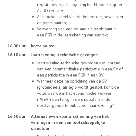
registratieverplichtingen bij het Handelsregister
/ UBO-register;
Aansprakelijkheid van de beheerder, bewaarder
en participanten;
Verwerking van een belang als participant in
een FGR in de jaarrekening van een bv;
16.00 uur
korte pauze
16.10 uur
Jaarrekening-technische gevolgen
Jaarrekening-technische gevolgen van inbreng
van een commanditaire participatie in een CV of
een participatie in een FGR in een BV.
Wanneer deze ná oprichting van de BV
(grotendeels) als agio wordt gestort, komt de
volle waarde in het economische verkeer
(“WEV”) dan terug in de eindbalans in de
eerstvolgende te publiceren jaarrekening?
16.30 uur
Alternatieven voor afscherming van het
vermogen in een vennootschappelijke
structuur