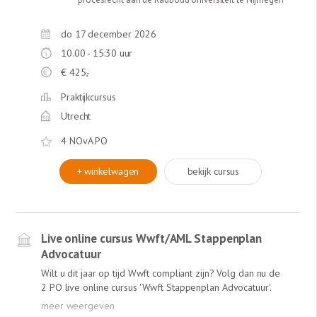
vorderen van contractuele boetes, eventueel alsnog
behoorlijke nakoming vorderen etc. Ook is er uitgebreid
aandacht voor procesrechtelijke aspecten zoals de
do 17 december 2026
verdeling van de stelplicht en de bewijslast. Verder
10.00 - 15:30 uur
behandelt Jaap Dammingh de leerstukken opschorting,
€
425,-
schuldeisersverzuim, de wettelijke verzuimregeling en de
klachtplicht. Uiteraard krijgt u diverse ‘tips & tricks’ voor
Praktijkcursus
uw praktijk. Deze cursus is een aanrader voor iedere
Utrecht
advocaat (jurist) die werkzaam is in de civiele
contractspraktijk.
4 NOvA PO
+ winkelwagen
bekijk cursus
Live online cursus Wwft/AML Stappenplan
Advocatuur
Wilt u dit jaar op tijd Wwft compliant zijn? Volg dan nu de
2 PO live online cursus 'Wwft Stappenplan Advocatuur'.
ACTUEEL => Inclusief recente uitspraak Europese Hof van
Justitie (22 november 2022) over de Antiwitwasrichtlijn: