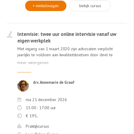
+ winkelwagen
bekijk cursus
Intervisie: twee uur online intervisie vanaf uw
eigen werkplek
Met ingang van 1 maart 2020 zijn advocaten verplicht
jaarlijks te voldoen aan kwaliteitstoetsen door deel te
nemen aan een vorm van gestructureerde feedback,
zoals intervisie. In de Online Intervisie van Lexlumen
krijgt u van een ervaren gespreksleider én van collega's
meer inzichten in uw praktijk. Annemarie de Graaf,
drs. Annemarie de Graaf
ervaren intervisie-gespreksleider (ervaren trainer bij de
NOvA) staat garant voor een leerzame ervaring! Deze
intervisie is online! Dus geen reistijd!
ma 21 december 2026
15.00 - 17:00 uur
€
195,-
Praktijkcursus