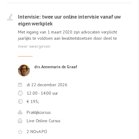
Intervisie: twee uur online intervisie vanaf uw
eigen werkplek
Met ingang van 1 maart 2020 zijn advocaten verplicht
jaarlijks te voldoen aan kwaliteitstoetsen door deel te
nemen aan een vorm van gestructureerde feedback,
zoals intervisie. In de Online Intervisie van Lexlumen
krijgt u van een ervaren gespreksleider én van collega's
meer inzichten in uw praktijk. Annemarie de Graaf,
drs. Annemarie de Graaf
ervaren intervisie-gespreksleider (ervaren trainer bij de
NOvA) staat garant voor een leerzame ervaring! Deze
intervisie is online! Dus geen reistijd!
di 22 december 2026
12.00 - 14:00 uur
€
195,-
Praktijkcursus
Live Online Cursus
2 NOvA PO