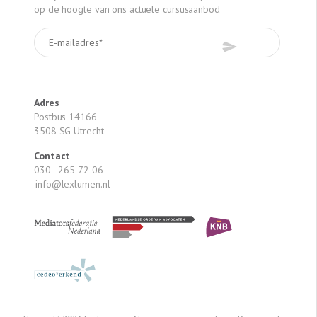
stellen; => Geen reistijd, geen verlies van declarabele
op de hoogte van ons actuele cursusaanbod
uren; => U krijgt een A4 met de Wwft Stappen bij deze
cursus; => De belangrijkste delen van de Powerpoint zijn
óók in het Engels. Schrijf u snel in!
Adres
Postbus 14166
3508 SG Utrecht
Contact
030 - 265 72 06
info@lexlumen.nl