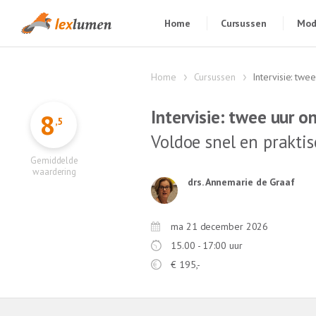
Home
Cursussen
Mod
Home
Cursussen
Intervisie: twe
Intervisie: twee uur o
8
,5
Voldoe snel en praktis
Gemiddelde
waardering
drs. Annemarie de Graaf
ma 21 december 2026
15.00 - 17:00 uur
€
195,-