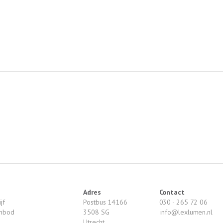
Adres
Contact
jf
Postbus 14166
030 - 265 72 06
anbod
3508 SG
info@lexlumen.nl
Utrecht