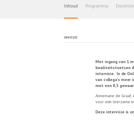
Inhoud
Programma
Docente
INHOUD
Met ingang van 1 ma
kwaliteitstoetsen d
intervisie
. In de On
van collega's meer i
met een 8,5 gewaar
Annemarie de Graaf, e
voor een leerzame er
Deze intervisie is o