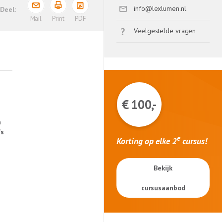
info@lexlumen.nl
PDF
Mail
Print
Veelgestelde vragen
€ 100,-
n
's
e
Korting op elke 2
cursus!
Bekijk
cursusaanbod