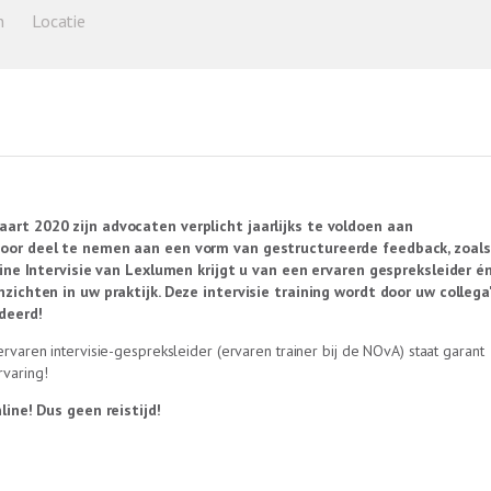
n
Locatie
art 2020 zijn advocaten verplicht jaarlijks te voldoen aan
oor deel te nemen aan een vorm van gestructureerde feedback, zoals
line Intervisie van Lexlumen krijgt u van een ervaren gespreksleider é
nzichten in uw praktijk. Deze intervisie training wordt door uw collega
deerd!
rvaren intervisie-gespreksleider (ervaren trainer bij de NOvA) staat garant
varing!
nline! Dus geen reistijd!