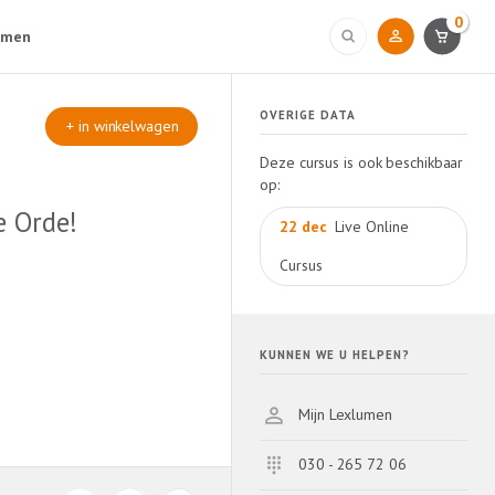
0
umen
OVERIGE DATA
+ in winkelwagen
Deze cursus is ook beschikbaar
op:
e Orde!
22 dec
Live Online
Cursus
KUNNEN WE U HELPEN?
Mijn Lexlumen
030 - 265 72 06