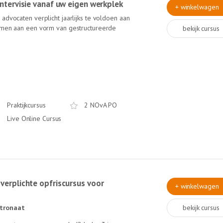
 intervisie vanaf uw eigen werkplek
+ winkelwagen
advocaten verplicht jaarlijks te voldoen aan
nemen aan een vorm van gestructureerde
bekijk cursus
Online Intervisie van Lexlumen krijgt u van
 collega's meer inzichten in uw praktijk.
visie-gespreksleider (ervaren trainer bij de
ame ervaring! Deze intervisie is online! Dus
Praktijkcursus
2 NOvA PO
Live Online Cursus
 verplichte opfriscursus voor
+ winkelwagen
tronaat
bekijk cursus