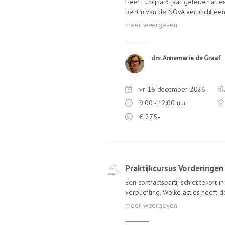
Heeft u bijna 3 jaar geleden al 
bent u van de NOvA verplicht een
mogen blijven. Deze kunt u combi
organiseert Lexlumen speciaal voo
voldoet aan de eindtermen die de
expertise overdragen Coaching-
drs. Annemarie de Graaf
persoonlijke kwaliteiten van de
geven Bewustwording van de bela
die rol Inzicht in ontwikkelingsp
vr 18 december 2026
Timemanagement en coachen op s
professionals, omgang met deze ge
9.00 - 12:00 uur
voor de komende 3 jaar weer comp
€
275,-
begeleiden.
Praktijkcursus Vorderingen
Een contractspartij schiet tekort
verplichting. Welke acties heeft 
Praktijkcursus bespreekt Jaap Da
welke vorderingen de schuldeise
wederpartij kan instellen. Denk 