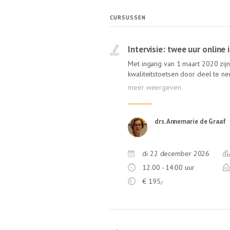
CURSUSSEN
Intervisie: twee uur online
Met ingang van 1 maart 2020 zijn 
kwaliteitstoetsen door deel te 
feedback, zoals intervisie. In de 
een ervaren gespreksleider én van
Annemarie de Graaf, ervaren inter
NOvA) staat garant voor een leerz
drs. Annemarie de Graaf
geen reistijd!
di 22 december 2026
12.00 - 14:00 uur
€
195,-