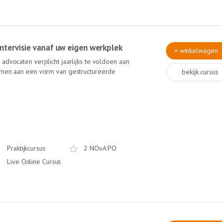
 intervisie vanaf uw eigen werkplek
+ winkelwagen
advocaten verplicht jaarlijks te voldoen aan
nemen aan een vorm van gestructureerde
bekijk cursus
Online Intervisie van Lexlumen krijgt u van
 collega's meer inzichten in uw praktijk.
visie-gespreksleider (ervaren trainer bij de
ame ervaring! Deze intervisie is online! Dus
Praktijkcursus
2 NOvA PO
Live Online Cursus