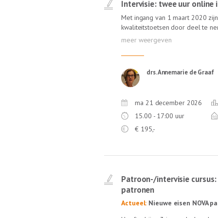
Intervisie: twee uur online
Met ingang van 1 maart 2020 zijn 
kwaliteitstoetsen door deel te 
feedback, zoals intervisie. In de 
een ervaren gespreksleider én van
Annemarie de Graaf, ervaren inter
NOvA) staat garant voor een leerz
drs. Annemarie de Graaf
geen reistijd!
ma 21 december 2026
15.00 - 17:00 uur
€
195,-
Patroon-/intervisie cursus:
patronen
Actueel:
Nieuwe eisen NOVA pa