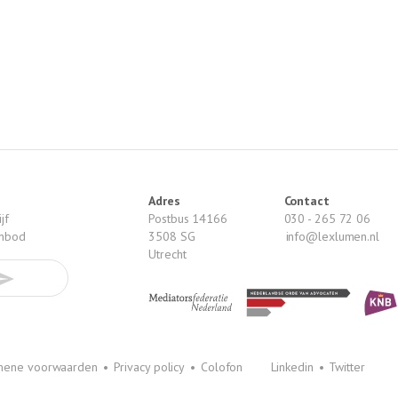
Adres
Contact
jf
Postbus 14166
030 - 265 72 06
anbod
3508 SG
info@lexlumen.nl
Utrecht
mene voorwaarden
•
Privacy policy
•
Colofon
Linkedin
•
Twitter