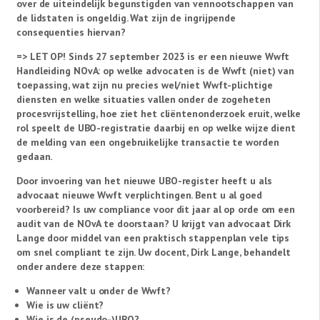
over de uiteindelijk begunstigden van vennootschappen van
de lidstaten is ongeldig. Wat zijn de ingrijpende
consequenties hiervan?
=> LET OP! Sinds 27 september 2023 is er een nieuwe Wwft
Handleiding NOvA: op welke advocaten is de Wwft (niet) van
toepassing, wat zijn nu precies wel/niet Wwft-plichtige
diensten en welke situaties vallen onder de zogeheten
procesvrijstelling, hoe ziet het cliëntenonderzoek eruit, welke
rol speelt de UBO-registratie daarbij en op welke wijze dient
de melding van een ongebruikelijke transactie te worden
gedaan.
Door invoering van het nieuwe UBO-register heeft u als
advocaat nieuwe Wwft verplichtingen. Bent u al goed
voorbereid? Is uw compliance voor dit jaar al op orde om een
audit van de NOvA te doorstaan? U krijgt van advocaat Dirk
Lange door middel van een praktisch stappenplan vele tips
om snel compliant te zijn. Uw docent, Dirk Lange, behandelt
onder andere deze stappen:
Wanneer valt u onder de Wwft?
Wie is uw cliënt?
Wie is de (pseudo-)UBO?