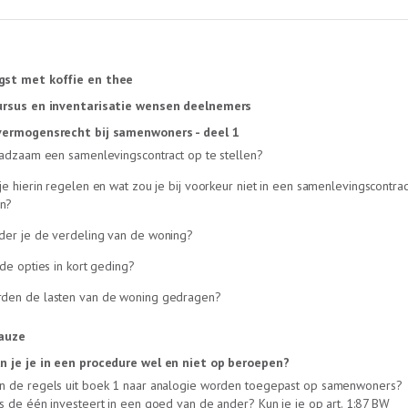
st met koffie en thee
ursus en inventarisatie wensen deelnemers
vermogensrecht bij samenwoners - deel 1
aadzaam een samenlevingscontract op te stellen?
je hierin regelen en wat zou je bij voorkeur niet in een samenlevingscontrac
n?
der je de verdeling van de woning?
 de opties in kort geding?
den de lasten van de woning gedragen?
auze
n je je in een procedure wel en niet op beroepen?
n de regels uit boek 1 naar analogie worden toegepast op samenwoners?
s de één investeert in een goed van de ander? Kun je je op art. 1:87 BW