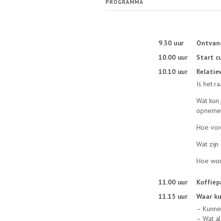
PROGRAMMA
9.30 uur
Ontvang
10.00 uur
Start c
10.10 uur
Relatie
Is het r
Wat kun 
opneme
Hoe vor
Wat zijn
Hoe wor
11.00 uur
Koffiep
11.15 uur
Waar ku
– Kunne
– Wat al