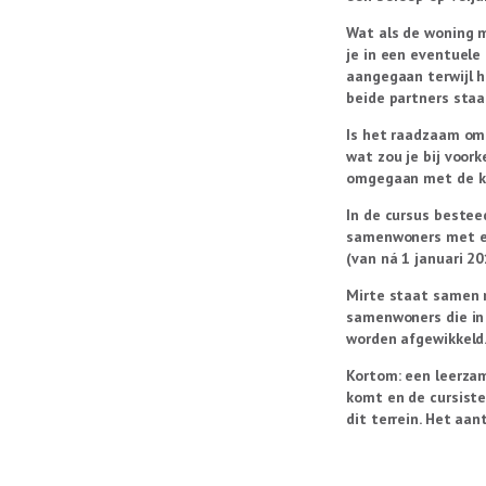
Wat als de woning m
je in een eventuel
aangegaan terwijl h
beide partners staa
Is het raadzaam om 
wat zou je bij voo
omgegaan met de ko
In de cursus bestee
samenwoners met el
(van ná 1 januari 20
Mirte staat samen m
samenwoners die in
worden afgewikkeld
Kortom: een leerza
komt en de cursiste
dit terrein. Het aant