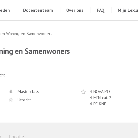
ellen
Docententeam
Over ons
FAQ
Mijn Lexl
igen Woning en Samenwoners
oning en Samenwoners
cht
Masterclass
4 NOvA PO
/
4 MfN cat. 2
Utrecht
/
4 PE KNB
n
Locatie