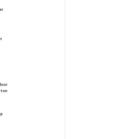
er
n
door
eten
op