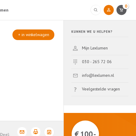
0
umen
KUNNEN WE U HELPEN?
+ in winkelwagen
Mijn Lexlumen
030 - 265 72 06
info@lexlumen.nl
Veelgestelde vragen
€ 100,-