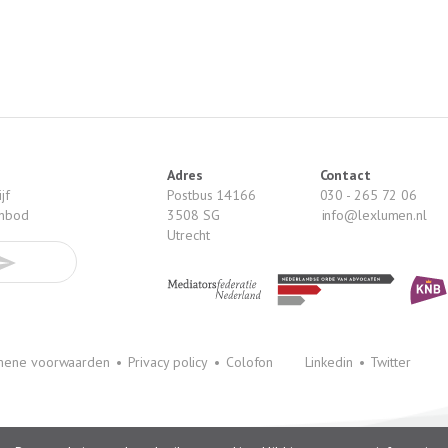
Adres
Contact
jf
Postbus 14166
030 - 265 72 06
anbod
3508 SG
info@lexlumen.nl
Utrecht
mene voorwaarden
•
Privacy policy
•
Colofon
Linkedin
•
Twitter