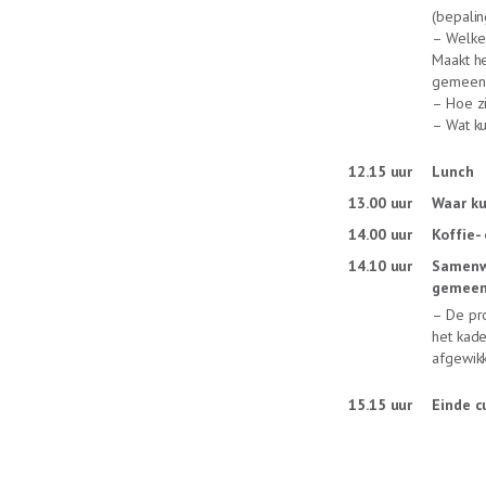
(bepali
– Welke
Maakt he
gemeens
– Hoe z
– Wat k
12.15 uur
Lunch
13.00 uur
Waar ku
14.00 uur
Koffie-
14.10 uur
Samenwo
gemeens
– De pr
het kad
afgewikk
15.15 uur
Einde c