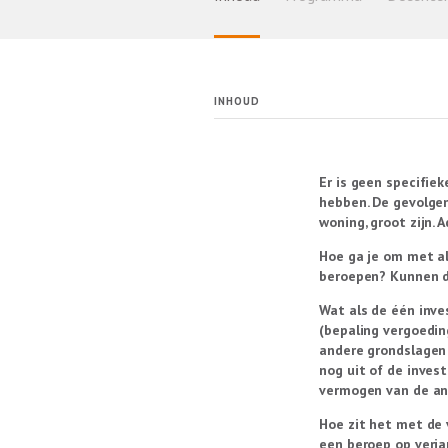
INHOUD
Er is geen specifie
hebben. De gevolgen
woning, groot zijn.
Hoe ga je om met al
beroepen? Kunnen d
Wat als de één inve
(bepaling vergoedin
andere grondslagen
nog uit of de inves
vermogen van de an
Hoe zit het met de 
een beroep op verja