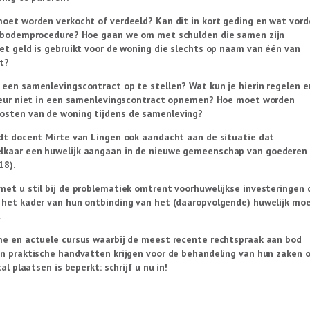
oet worden verkocht of verdeeld? Kan dit in kort geding en wat vord
e bodemprocedure? Hoe gaan we om met schulden die samen zijn
et geld is gebruikt voor de woning die slechts op naam van één van
t?
een samenlevingscontract op te stellen? Wat kun je hierin regelen e
rkeur niet in een samenlevingscontract opnemen? Hoe moet worden
sten van de woning tijdens de samenleving?
dt docent Mirte van Lingen ook aandacht aan de situatie dat
kaar een huwelijk aangaan in de nieuwe gemeenschap van goederen
18).
et u stil bij de problematiek omtrent voorhuwelijkse investeringen 
 het kader van hun ontbinding van het (daaropvolgende) huwelijk mo
.
me en actuele cursus waarbij de meest recente rechtspraak aan bod
n praktische handvatten krijgen voor de behandeling van hun zaken 
al plaatsen is beperkt: schrijf u nu in!