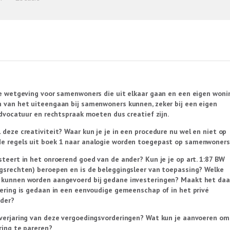
ke wetgeving voor samenwoners die uit elkaar gaan en een eigen woni
 van het uiteengaan bij samenwoners kunnen, zeker bij een eigen
 Advocatuur en rechtspraak moeten dus creatief zijn.
 deze creativiteit? Waar kun je je in een procedure nu wel en niet op
e regels uit boek 1 naar analogie worden toegepast op samenwoners
steert in het onroerend goed van de ander? Kun je je op art. 1:87 BW
gsrechten) beroepen en is de beleggingsleer van toepassing? Welke
 kunnen worden aangevoerd bij gedane investeringen? Maakt het daar
tering is gedaan in een eenvoudige gemeenschap of in het privé
der?
verjaring van deze vergoedingsvorderingen? Wat kun je aanvoeren om
ring te pareren?