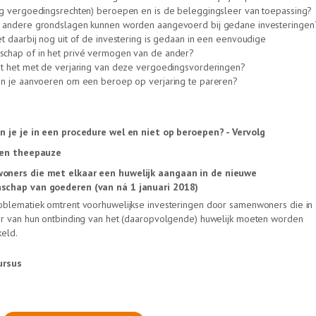
ng vergoedingsrechten) beroepen en is de beleggingsleer van toepassing?
 andere grondslagen kunnen worden aangevoerd bij gedane investeringen
t daarbij nog uit of de investering is gedaan in een eenvoudige
chap of in het privé vermogen van de ander?
it het met de verjaring van deze vergoedingsvorderingen?
un je aanvoeren om een beroep op verjaring te pareren?
n je je in een procedure wel en niet op beroepen? - Vervolg
 en theepauze
ners die met elkaar een huwelijk aangaan in de nieuwe
chap van goederen (van ná 1 januari 2018)
oblematiek omtrent voorhuwelijkse investeringen door samenwoners die in
er van hun ontbinding van het (daaropvolgende) huwelijk moeten worden
eld.
ursus