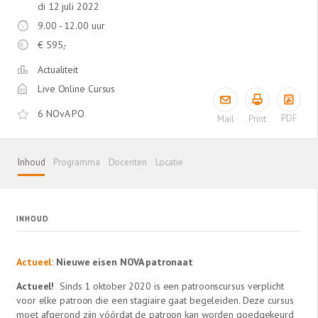
di 12 juli 2022
9.00 - 12.00 uur
€
595,-
Actualiteit
Live Online Cursus
6 NOvA PO
PDF
Mail
Print
Inhoud
Programma
Docenten
Locatie
INHOUD
Actueel:
Nieuwe eisen NOVA patronaat
Actueel!
Sinds 1 oktober 2020 is een patroonscursus verplicht
voor elke patroon die een stagiaire gaat begeleiden. Deze cursus
moet afgerond zijn vóórdat de patroon kan worden goedgekeurd