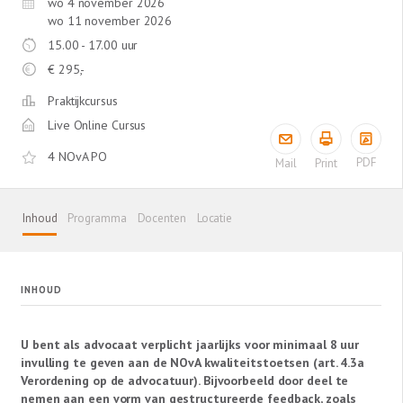
wo 4 november 2026
wo 11 november 2026
15.00 - 17.00 uur
€
295,-
Praktijkcursus
Live Online Cursus
4 NOvA PO
PDF
Mail
Print
Inhoud
Programma
Docenten
Locatie
INHOUD
U bent als advocaat verplicht jaarlijks voor minimaal 8 uur
invulling te geven aan de NOvA kwaliteitstoetsen (art. 4.3a
Verordening op de advocatuur). Bijvoorbeeld door deel te
nemen aan een vorm van gestructureerde feedback, zoals