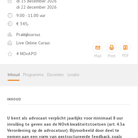
di 15 december 2026
di 22 december 2026
9.00 - 11.00 uur
€
345,-
Praktijkcursus
Live Online Cursus
4 NOvA PO
PDF
Mail
Print
Inhoud
Programma
Docenten
Locatie
INHOUD
U bent als advocaat verplicht jaarlijks voor minimaal 8 uur
invulling te geven aan de NOvA kwaliteitstoetsen (art. 4.3a
Verordening op de advocatuur). Bijvoorbeeld door deel te
nemen aan een vorm van gestructureerde feedback, zoals