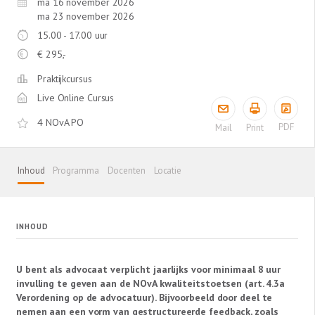
ma 16 november 2026
ma 23 november 2026
15.00 - 17.00 uur
€
295,-
Praktijkcursus
Live Online Cursus
4 NOvA PO
PDF
Mail
Print
Inhoud
Programma
Docenten
Locatie
INHOUD
U bent als advocaat verplicht jaarlijks voor minimaal 8 uur
invulling te geven aan de NOvA kwaliteitstoetsen (art. 4.3a
Verordening op de advocatuur). Bijvoorbeeld door deel te
nemen aan een vorm van gestructureerde feedback, zoals