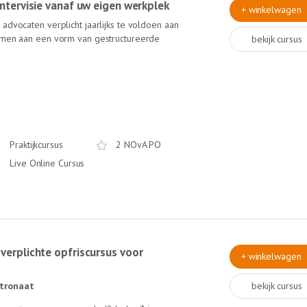
 intervisie vanaf uw eigen werkplek
+ winkelwagen
advocaten verplicht jaarlijks te voldoen aan
nemen aan een vorm van gestructureerde
bekijk cursus
Online Intervisie van Lexlumen krijgt u van
 collega's meer inzichten in uw praktijk.
visie-gespreksleider (ervaren trainer bij de
ame ervaring! Deze intervisie is online! Dus
Praktijkcursus
2 NOvA PO
Live Online Cursus
 verplichte opfriscursus voor
+ winkelwagen
tronaat
bekijk cursus