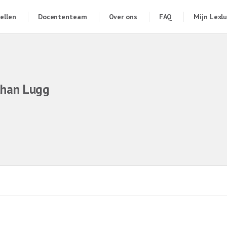
ellen
Docententeam
Over ons
FAQ
Mijn Lexl
than Lugg