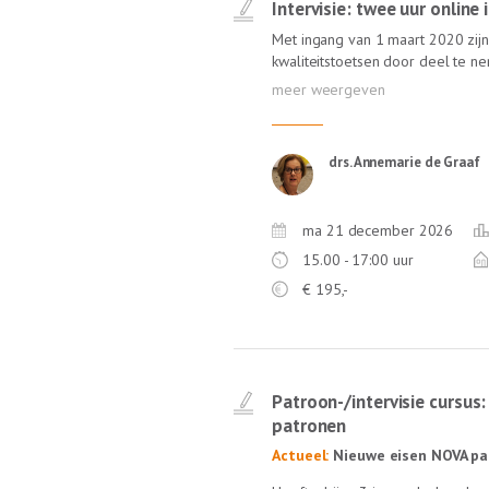
Intervisie: twee uur online
Met ingang van 1 maart 2020 zijn 
kwaliteitstoetsen door deel te 
feedback, zoals intervisie. In de 
een ervaren gespreksleider én van
Annemarie de Graaf, ervaren inter
NOvA) staat garant voor een leerz
drs. Annemarie de Graaf
geen reistijd!
ma 21 december 2026
15.00 - 17:00 uur
€
195,-
Patroon-/intervisie cursus:
patronen
Actueel:
Nieuwe eisen NOVA pa