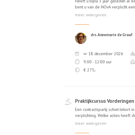
Heeft u bijna 3 jaar geleden al 
bent u van de NOvA verplicht een
mogen blijven. Deze kunt u combi
organiseert Lexlumen speciaal voo
voldoet aan de eindtermen die de
expertise overdragen Coaching-
drs. Annemarie de Graaf
persoonlijke kwaliteiten van de
geven Bewustwording van de bela
die rol Inzicht in ontwikkelingsp
vr 18 december 2026
Timemanagement en coachen op s
professionals, omgang met deze ge
9.00 - 12:00 uur
voor de komende 3 jaar weer comp
€
275,-
begeleiden.
Praktijkcursus Vorderingen
Een contractspartij schiet tekort
verplichting. Welke acties heeft 
Praktijkcursus bespreekt Jaap Da
welke vorderingen de schuldeise
wederpartij kan instellen. Denk 