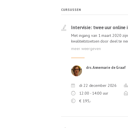
CURSUSSEN
Intervisie: twee uur online
Met ingang van 1 maart 2020 zijn 
kwaliteitstoetsen door deel te 
feedback, zoals intervisie. In de 
een ervaren gespreksleider én van
Annemarie de Graaf, ervaren inter
NOvA) staat garant voor een leerz
drs. Annemarie de Graaf
geen reistijd!
di 22 december 2026
12.00 - 14:00 uur
€
195,-