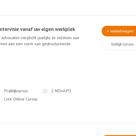
 intervisie vanaf uw eigen werkplek
+ winkelwagen
advocaten verplicht jaarlijks te voldoen aan
nemen aan een vorm van gestructureerde
bekijk cursus
Online Intervisie van Lexlumen krijgt u van
 collega's meer inzichten in uw praktijk.
visie-gespreksleider (ervaren trainer bij de
ame ervaring! Deze intervisie is online! Dus
Praktijkcursus
2 NOvA PO
Live Online Cursus