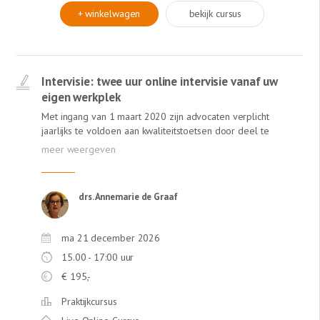
+ winkelwagen
bekijk cursus
Intervisie: twee uur online intervisie vanaf uw
eigen werkplek
Met ingang van 1 maart 2020 zijn advocaten verplicht
jaarlijks te voldoen aan kwaliteitstoetsen door deel te
nemen aan een vorm van gestructureerde feedback,
zoals intervisie. In de Online Intervisie van Lexlumen
krijgt u van een ervaren gespreksleider én van collega's
meer inzichten in uw praktijk. Annemarie de Graaf,
drs. Annemarie de Graaf
ervaren intervisie-gespreksleider (ervaren trainer bij de
NOvA) staat garant voor een leerzame ervaring! Deze
intervisie is online! Dus geen reistijd!
ma 21 december 2026
15.00 - 17:00 uur
€
195,-
Praktijkcursus