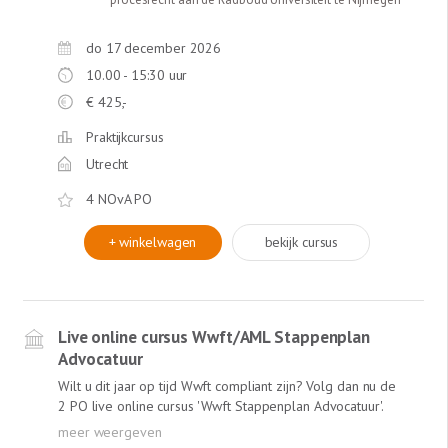
vorderen van contractuele boetes, eventueel alsnog
behoorlijke nakoming vorderen etc. Ook is er uitgebreid
aandacht voor procesrechtelijke aspecten zoals de
do 17 december 2026
verdeling van de stelplicht en de bewijslast. Verder
10.00 - 15:30 uur
behandelt Jaap Dammingh de leerstukken opschorting,
€
425,-
schuldeisersverzuim, de wettelijke verzuimregeling en de
klachtplicht. Uiteraard krijgt u diverse ‘tips & tricks’ voor
Praktijkcursus
uw praktijk. Deze cursus is een aanrader voor iedere
Utrecht
advocaat (jurist) die werkzaam is in de civiele
contractspraktijk.
4 NOvA PO
+ winkelwagen
bekijk cursus
Live online cursus Wwft/AML Stappenplan
Advocatuur
Wilt u dit jaar op tijd Wwft compliant zijn? Volg dan nu de
2 PO live online cursus 'Wwft Stappenplan Advocatuur'.
ACTUEEL => Inclusief recente uitspraak Europese Hof van
Justitie (22 november 2022) over de Antiwitwasrichtlijn: