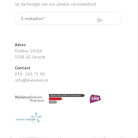
stellen; => Geen reistijd, geen verlies van declarabele
op de hoogte van ons actuele cursusaanbod
uren; => U krijgt een A4 met de Wwft Stappen bij deze
cursus; => De belangrijkste delen van de Powerpoint zijn
óók in het Engels. Schrijf u snel in!
Adres
Postbus 14166
3508 SG Utrecht
Contact
030 - 265 72 06
info@lexlumen.nl