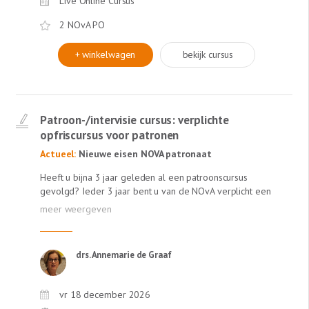
Live Online Cursus
2 NOvA PO
+ winkelwagen
bekijk cursus
Patroon-/intervisie cursus: verplichte
opfriscursus voor patronen
Actueel:
Nieuwe eisen NOVA patronaat
Heeft u bijna 3 jaar geleden al een patroonscursus
gevolgd? Ieder 3 jaar bent u van de NOvA verplicht een
herhalingscursus te volgen om patroon te mogen blijven.
Deze kunt u combineren met Intervisie punten. Daarom
organiseert Lexlumen speciaal voor u de
'Patroon-/intervisiecursus'. De cursus voldoet aan de
drs. Annemarie de Graaf
eindtermen die de NOvA in dit kader heeft opgesteld:
Eigen expertise overdragen Coaching- en
begeleidingsvaardigheden en andere persoonlijke
vr 18 december 2026
kwaliteiten van de patroon Gespreksvaardigheden,