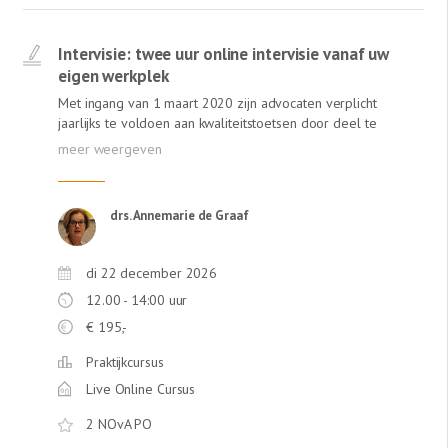
Intervisie: twee uur online intervisie vanaf uw
eigen werkplek
Met ingang van 1 maart 2020 zijn advocaten verplicht
jaarlijks te voldoen aan kwaliteitstoetsen door deel te
nemen aan een vorm van gestructureerde feedback,
zoals intervisie. In de Online Intervisie van Lexlumen
krijgt u van een ervaren gespreksleider én van collega's
meer inzichten in uw praktijk. Annemarie de Graaf,
drs. Annemarie de Graaf
ervaren intervisie-gespreksleider (ervaren trainer bij de
NOvA) staat garant voor een leerzame ervaring! Deze
intervisie is online! Dus geen reistijd!
di 22 december 2026
12.00 - 14:00 uur
€
195,-
Praktijkcursus
Live Online Cursus
2 NOvA PO