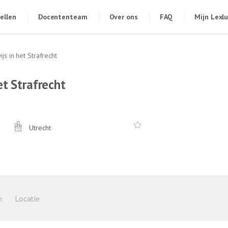
ellen
Docententeam
Over ons
FAQ
Mijn Lexl
js in het Strafrecht
et Strafrecht
Utrecht
n
Locatie