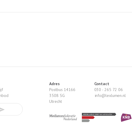
Adres
Contact
jf
Postbus 14166
030 - 265 72 06
anbod
3508 SG
info@lexlumen.nl
Utrecht