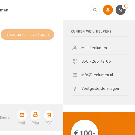
0
umen
KUNNEN WE U HELPEN?
Deze cursus is verlopen
Mijn Lexlumen
030 - 265 72 06
info@lexlumen.nl
Veelgestelde vragen
PDF
Mail
Print
€ 100,-