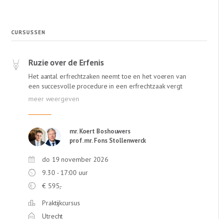
CURSUSSEN
Ruzie over de Erfenis
Het aantal erfrechtzaken neemt toe en het voeren van
een succesvolle procedure in een erfrechtzaak vergt
speciale kennis. In de zeer goed gewaardeerde
Praktijkcursus Ruzie over de Erfenis behandelen Koert
Boshouwers en Fons Stollenwerck alle voor een
erfrechtzaak belangrijke onderwerpen zodat u succesvol
mr. Koert Boshouwers
een procedure kunt voeren.
prof. mr. Fons Stollenwerck
do 19 november 2026
9.30 - 17:00 uur
€
595,-
Praktijkcursus
Utrecht