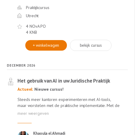
Praktijkcursus
Utrecht
4 NOvA PO
/
4 KNB
+ winkelwagen
bekijk cursus
DECEMBER 2026
Het gebruik van AI in uw Juridische Praktijk
Actueel:
Nieuwe cursus!
Steeds meer kantoren experimenteren met AI-tools,
maar worstelen met de praktische implementatie. Met de
inwerkingtreding van de EU AI Act op 2 februari 2025
krijgt u als juridische professional bovendien te maken
met een extra uitdaging: deze nieuwe AI-wetgeving stelt
ook eisen aan eigen gebruik van AI-systemen. De
Khaoula el Ahmadi