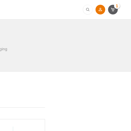
1
ging