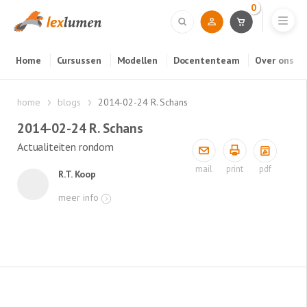
0
Home
Cursussen
Modellen
Docententeam
Over ons
home
blogs
2014-02-24 R. Schans
2014-02-24 R. Schans
Actualiteiten rondom
pdf
mail
print
R.T. Koop
meer info