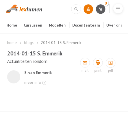
0
Home
Cursussen
Modellen
Docententeam
Over ons
home
blogs
2014-01-15 S. Emmerik
2014-01-15 S. Emmerik
Actualiteiten rondom
pdf
mail
print
S. van Emmerik
meer info