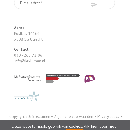
Adres
Postbus 14166
3508 SG Utrecht
Contact
030 - 265 72 06
info@lexlumen.nl
Copyright 2026 Lexlumen •
Algemene voorwaarden
•
Privacy policy
•
Colofon
Linkedin
•
Twitter
Deze website maakt gebruik van cookies, klik
hier
voor meer