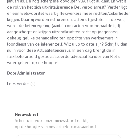
januari as. De nog scherpere opvolger VBAR ligt al klaar. En wat is
de rol van het zich uitkristaliserende Deliveroo arrest? Verder ligt
er een wetsvoorstel waarbij flexwerkers meer rechten/zekerheden
krijgen. Daarbij worden nul-urencontracten uitgesloten in de wet,
wordt de ketenregeling (aantal contracten voor bepaalde tijd)
aangescherpt en krijgen uitzendkrachten recht op (nagenoeg
gehele) gelijke behandeling ten opzichte van werknemers in
loondienst van de inlener zelf. Wilt u up to date zijn? Schrijf u dan
nu in voor deze Actualiteitencursus. In één dag brengt de in
flexibele arbeid gespecialiseerde advocaat Sander van Riel u
weer geheel op de hoogte!
Door Administrator
Lees verder
Nieuwsbrief
Schrijf u in voor onze nieuwsbrief en blijf
op de hoogte van ons actuele cursusaanbod